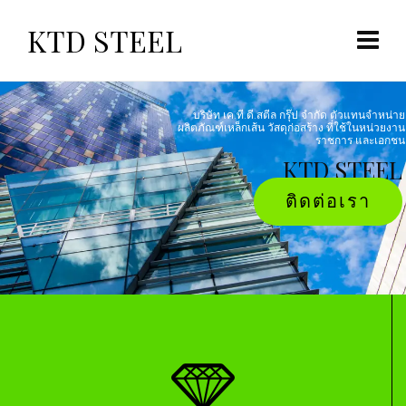
KTD STEEL
บริษัท เค.ที.ดี.สตีล กรุ๊ป จำกัด ตัวแทนจำหน่าย
ผลิตภัณฑ์เหล็กเส้น วัสดุก่อสร้าง ที่ใช้ในหน่วยงาน
ราชการ และเอกชน
KTD STEEL
ติดต่อเรา